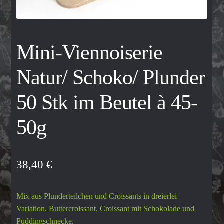
Kontakt
Mini-Viennoiserie
My account
Natur/ Schoko/ Plunder
Shop
50 Stk im Beutel à 45-
Versandarten
50g
Widerrufsbelehrung
Zahlungsarten
38,40
€
Mix aus Plunderteilchen und Croissants in dreierlei
Variation. Buttercroissant, Croissant mit Schokolade und
Puddingschnecke.