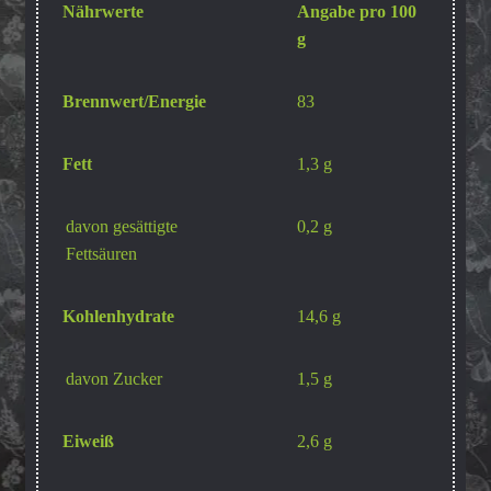
Nährwerte
Angabe pro 100
g
Brennwert/Energie
83
Fett
1,3 g
davon gesättigte
0,2 g
Fettsäuren
Kohlenhydrate
14,6 g
davon Zucker
1,5 g
Eiweiß
2,6 g