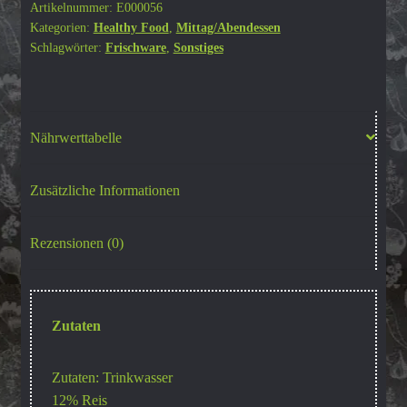
Reis
Artikelnummer:
E000056
Kategorien:
Healthy Food
,
Mittag/Abendessen
450g
Schlagwörter:
Frischware
,
Sonstiges
Menge
Nährwerttabelle
Zusätzliche Informationen
Rezensionen (0)
Zutaten
Zutaten: Trinkwasser
12% Reis