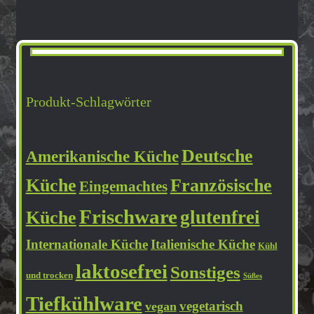
Produkt-Schlagwörter
Deutsche
Amerikanische Küche
Küche
Französische
Eingemachtes
Frischware
glutenfrei
Küche
Internationale Küche
Italienische Küche
Kühl
laktosefrei
Sonstiges
und trocken
Süßes
Tiefkühlware
vegetarisch
vegan