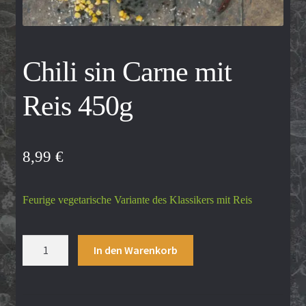
Kontakt
Chili sin Carne mit
My account
Reis 450g
Shop
Versandarten
8,99
€
Widerrufsbelehrung
Feurige vegetarische Variante des Klassikers mit Reis
Zahlungsarten
Chili
In den Warenkorb
sin
Carne
mit