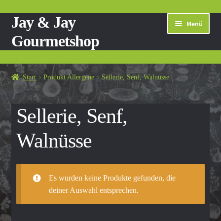
Jay & Jay
Zur
Zum
Menü
Navigation
Inhalt
Gourmetshop
springen
springen
Start
Start
Produkt Allergene
Sellerie, Senf, Walnüsse
Allgemeine Geschäftsbedingungen
Sellerie, Senf,
Cart
Walnüsse
Checkout
Datenschutzerklärung
Es wurden keine Produkte gefunden, die
deiner Auswahl entsprechen.
Echtheit von Bewertungen
Impressum