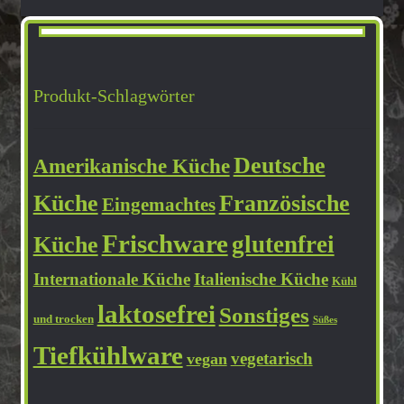
Kontakt
Produkt-Schlagwörter
My account
Shop
Deutsche
Amerikanische Küche
Versandarten
Küche
Französische
Eingemachtes
Frischware
Widerrufsbelehrung
glutenfrei
Küche
Internationale Küche
Italienische Küche
Kühl
Zahlungsarten
laktosefrei
Sonstiges
und trocken
Süßes
Tiefkühlware
vegetarisch
vegan